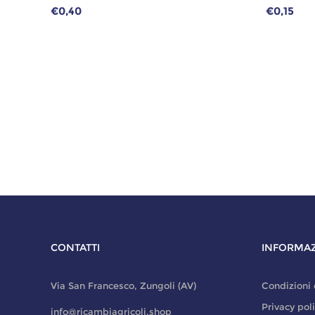
€0,40
€0,15
CONTATTI
INFORMAZ
Via San Francesco, Zungoli (AV)
Condizioni 
Privacy pol
info@ricambiagricoli.shop