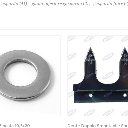
gaspardo
(41)
,
guida inferiore gaspardo
(2)
,
gaspardo fiore
(2
Zincata 10,5x20
Dente Doppio Smontabile Fori