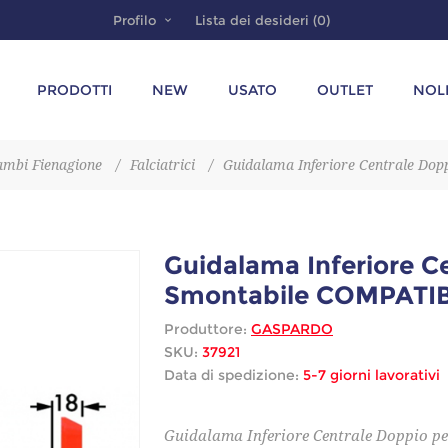
Profilo
Lista dei desideri
(0)
PRODOTTI
NEW
USATO
OUTLET
NOL
ambi Fienagione
/
Falciatrici
/
Guidalama Inferiore Centrale Do
Guidalama Inferiore C
Smontabile COMPATIB
Produttore:
GASPARDO
SKU:
37921
Data di spedizione:
5-7 giorni lavorativi
Guidalama Inferiore Centrale Doppio p