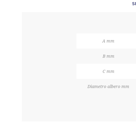
S
A mm
B mm
C mm
Diametro albero mm