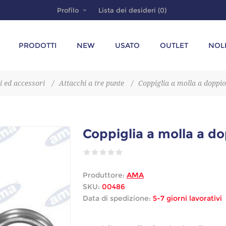
Profilo
Lista dei desideri
(0)
PRODOTTI
NEW
USATO
OUTLET
NOL
 ed accessori
/
Attacchi a tre punte
/
Coppiglia a molla a dopp
Coppiglia a molla a d
Produttore:
AMA
SKU:
00486
Data di spedizione:
5-7 giorni lavorativi