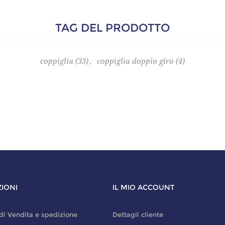
TAG DEL PRODOTTO
coppiglia
(33)
,
coppiglia doppio giro
(4)
IONI
IL MIO ACCOUNT
di Vendita e spedizione
Dettagli cliente