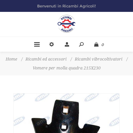
Benvenuti in Ricambi Agricoli!
0
Home
/
Ricambi ed accessori
/
Ricambi vibrocoltivatori
/
Vomere per molla quadra 215X230