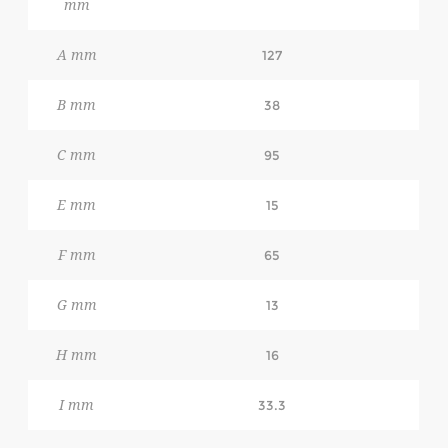
mm
A mm
127
B mm
38
C mm
95
E mm
15
F mm
65
G mm
13
H mm
16
I mm
33.3