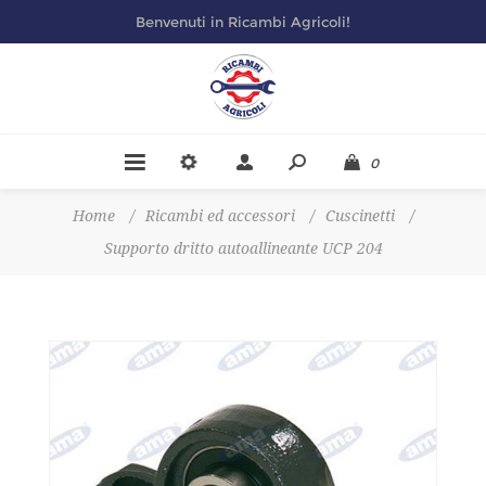
Benvenuti in Ricambi Agricoli!
0
Home
/
Ricambi ed accessori
/
Cuscinetti
/
Supporto dritto autoallineante UCP 204