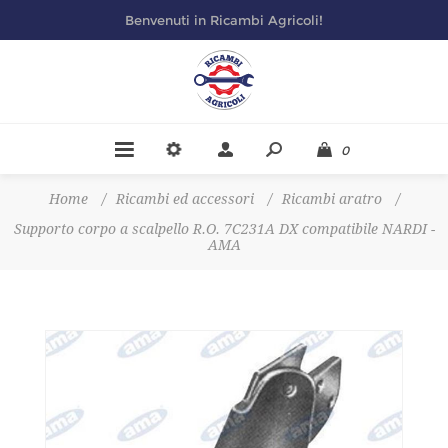
Benvenuti in Ricambi Agricoli!
0
Home
/
Ricambi ed accessori
/
Ricambi aratro
/
Supporto corpo a scalpello R.O. 7C231A DX compatibile NARDI -
AMA