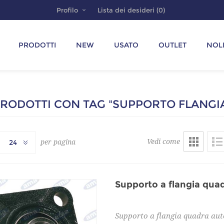
Profilo
Lista dei desideri
(0)
PRODOTTI
NEW
USATO
OUTLET
NOL
RODOTTI CON TAG "SUPPORTO FLANGI
Vedi come
per pagina
24
Supporto a flangia qua
Supporto a flangia quadra auto