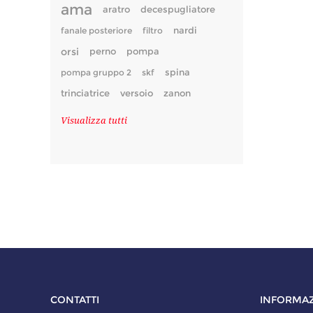
ama
aratro
decespugliatore
fanale posteriore
filtro
nardi
orsi
perno
pompa
pompa gruppo 2
skf
spina
trinciatrice
versoio
zanon
Visualizza tutti
CONTATTI
INFORMAZ