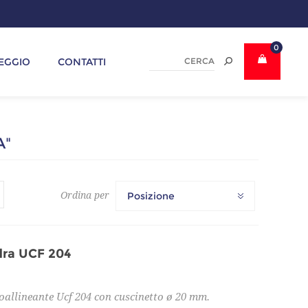
0
EGGIO
CONTATTI
A"
Ordina per
Posizione
dra UCF 204
allineante Ucf 204 con cuscinetto ø 20 mm.