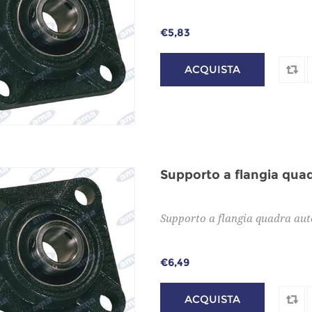
€5,83
Supporto a flangia qua
Supporto a flangia quadra aut
€6,49