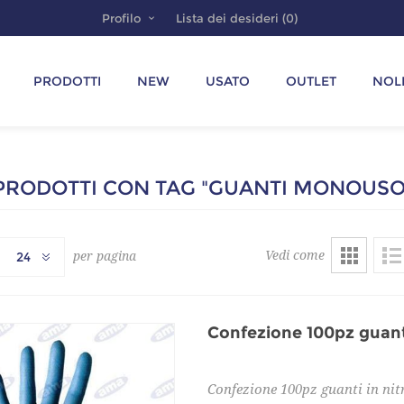
Profilo
Lista dei desideri
(0)
PRODOTTI
NEW
USATO
OUTLET
NOL
PRODOTTI CON TAG "GUANTI MONOUSO
Vedi come
per pagina
24
Confezione 100pz guanti in ni