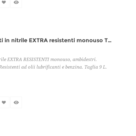
Confezione 100pz guanti in nitrile EXTRA resistenti monouso TG 9 L
trile EXTRA RESISTENTI monouso, ambidestri.
esistenti ad olii lubrificanti e benzina. Taglia 9 L.