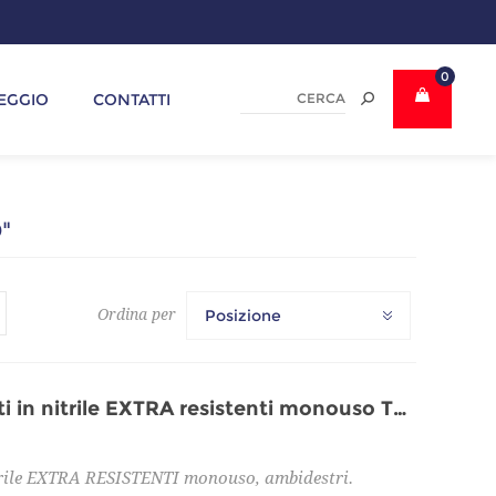
0
EGGIO
CONTATTI
"
Ordina per
Posizione
Confezione 100pz guanti in nitrile EXTRA resistenti monouso TG 10 XL
trile EXTRA RESISTENTI monouso, ambidestri.