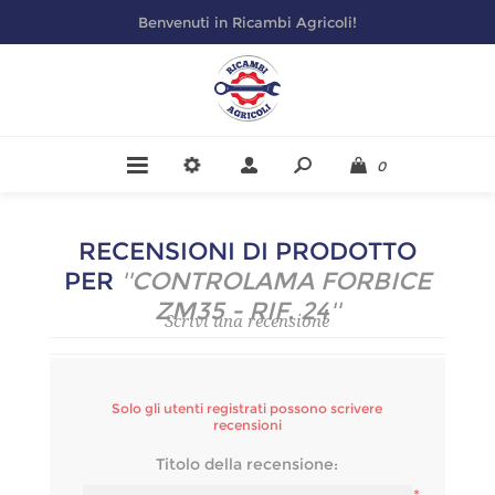
Benvenuti in Ricambi Agricoli!
0
RECENSIONI DI PRODOTTO
PER
CONTROLAMA FORBICE
ZM35 - RIF. 24
Scrivi una recensione
Solo gli utenti registrati possono scrivere
recensioni
Titolo della recensione: