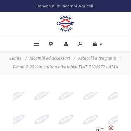
Benvenuti in Ricambi Agricoli!
0
Home
/
Ricambi ed accessori
/
Attacchi a tre punte
/
Perno Ø 25 con battuta adattabile FIAT 5104572 - AMA