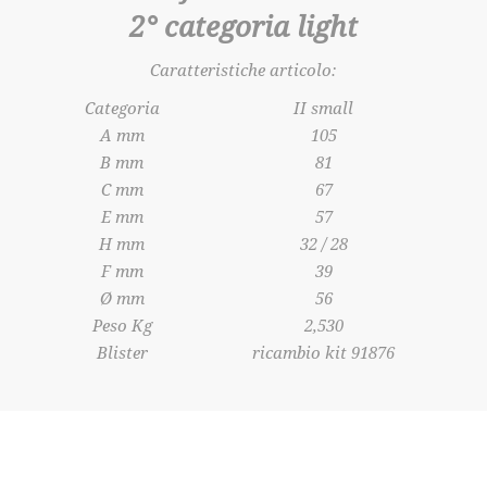
2° categoria light
Caratteristiche articolo:
Categoria
II small
A mm
105
B mm
81
C mm
67
E mm
57
H mm
32 / 28
F mm
39
Ø mm
56
Peso Kg
2,530
Blister
ricambio kit 91876