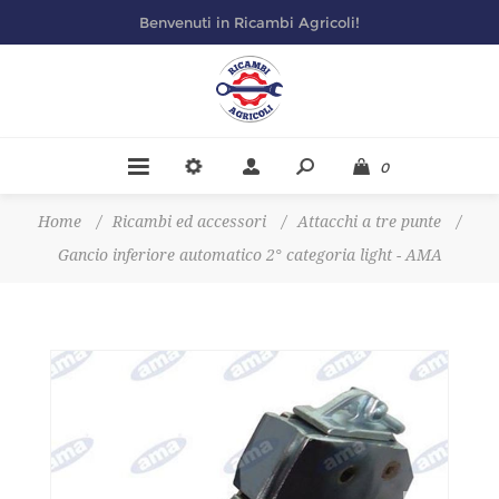
Benvenuti in Ricambi Agricoli!
0
Home
/
Ricambi ed accessori
/
Attacchi a tre punte
/
Gancio inferiore automatico 2° categoria light - AMA