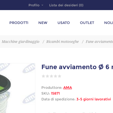
Profilo
Lista dei desideri
(0)
PRODOTTI
NEW
USATO
OUTLET
NOL
Macchine giardinaggio
/
Ricambi motoseghe
/
Fune avviament
Fune avviamento Ø 6
Produttore:
AMA
SKU:
15871
Data di spedizione:
3-5 giorni lavorativi